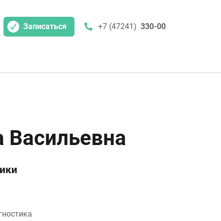
Записаться
+7 (47241)
330-00
а Васильевна
тики
гностика