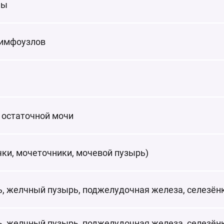
пы
лимфоузлов
 остаточной мочи
ки, мочеточники, мочевой пузырь)
, желчный пузырь, поджелудочная железа, селезён
, желчный пузырь, поджелудочная железа, селезёнк