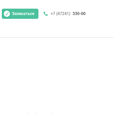
Записаться
+7 (47241)
330-00