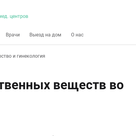
мед. центров
Врачи
Выезд на дом
О нас
ство и гинекология
твенных веществ во